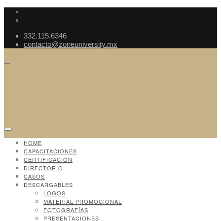
332.115.6346
contacto@zoneuniversity.mx
HOME
CAPACITACIONES
CERTIFICACIÓN
DIRECTORIO
CASOS
DESCARGABLES
LOGOS
MATERIAL PROMOCIONAL
FOTOGRAFÍAS
PRESENTACIONES